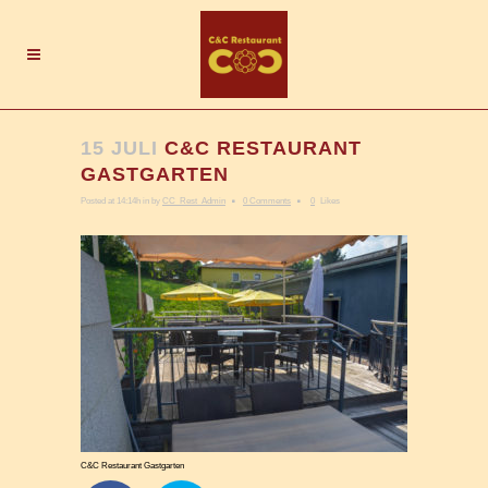
15 JULI
C&C RESTAURANT
GASTGARTEN
Posted at 14:14h
in
by
CC_Rest_Admin
0 Comments
0
Likes
C&C Restaurant Gastgarten