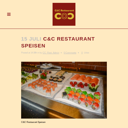
15 JULI
C&C RESTAURANT
SPEISEN
Posted at 14:38h
in
by
CC_Rest_Admin
0 Comments
0
Likes
C&C Restaurant Speisen