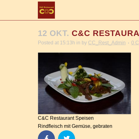
12 OKT.
C&C RESTAURAN
Posted at 15:13h
in
by
CC_Rest_Admin
0 
C&C Restaurant Speisen
Rindfleisch mit Gemüse, gebraten